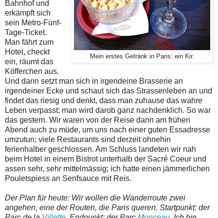
Bahnhof und
erkämpft sich
sein Metro-Fünf-
Tage-Ticket.
Man fährt zum
Hotel, checkt
Mein erstes Getränk in Paris: ein Kir.
ein, räumt das
Köfferchen aus.
Und dann setzt man sich in irgendeine Brasserie an
irgendeiner Ecke und schaut sich das Strassenleben an und
findet das riesig und denkt, dass man zuhause das wahre
Leben verpasst; man wird darob ganz nachdenklich. So war
das gestern. Wir waren von der Reise dann am frühen
Abend auch zu müde, um uns nach einer guten Essadresse
umzutun; viele Restaurants sind derzeit ohnehin
ferienhalber geschlossen. Am Schluss landeten wir nah
beim Hotel in einem Bistrot unterhalb der Sacré Coeur und
assen sehr, sehr mittelmässig; ich hatte einen jämmerlichen
Pouletspiess an Senfsauce mit Reis.
Der Plan für heute: Wir wollen die Wanderroute zwei
angehen, eine der Routen, die Paris queren. Startpunkt: der
Parc de la
Villette
. Endpunkt: der Parc
Monceau
. Ich bin